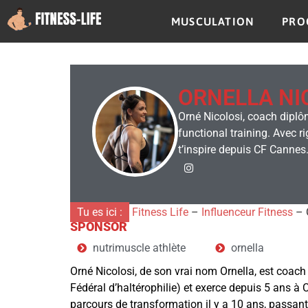
MUSCULATION
PRO
ORNELLA NI
Orné Nicolosi, coach diplô
functional training. Avec 
t’inspire depuis CF Cannes
Tu es ici :
Fitness Life
–
Influenceur Fitness
–
SPONSOR
nutrimuscle athlète
ornella
Orné Nicolosi, de son vrai nom Ornella, est coach
Fédéral d’haltérophilie) et exerce depuis 5 ans à C
parcours de transformation il y a 10 ans, passant