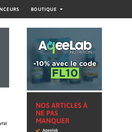
ENCEURS
BOUTIQUE
NOS ARTICLES À
NE PAS
MANQUER
vrai
Aqeelab