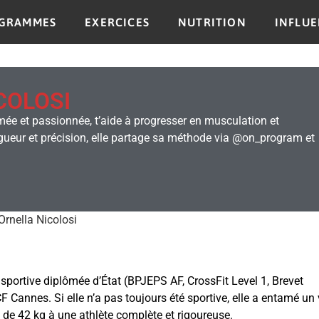
GRAMMES
EXERCICES
NUTRITION
INFLU
COLOSI
mée et passionnée, t’aide à progresser en musculation et
rigueur et précision, elle partage sa méthode via @on_program et
.
Ornella Nicolosi
 sportive diplômée d’État (BPJEPS AF, CrossFit Level 1, Brevet
F Cannes. Si elle n’a pas toujours été sportive, elle a entamé un 
 de 42 kg à une athlète complète et rigoureuse.