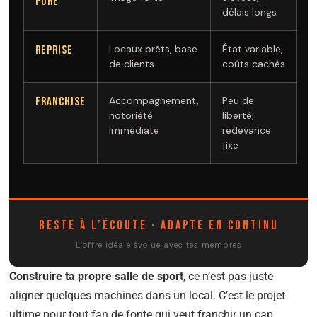
Pure
délais longs
Locaux prêts, base
État variable,
Reprise
de clients
coûts cachés
Accompagnement,
Peu de
Franchise
notoriété
liberté,
immédiate
redevance
fixe
Reste à l’écoute · Adapte en continu
L’offre idéale évolue avec tes membres
Construire ta propre salle de sport
, ce n’est pas juste
aligner quelques machines dans un local. C’est le projet
ultime pour tout fan de fonte qui veut franchir un cap,