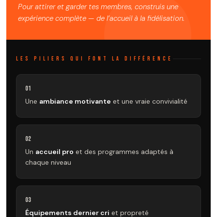
Pour attirer et garder tes membres, construis une
expérience complète — de l’accueil à la fidélisation.
LES PILIERS QUI FONT LA DIFFÉRENCE
01
Une
ambiance motivante
et une vraie convivialité
02
Un
accueil pro
et des programmes adaptés à
chaque niveau
03
Équipements dernier cri
et propreté