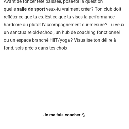
Avant de foncer tête baissée, pose-toi la question :
quelle
salle de sport
veux-tu vraiment créer ? Ton club doit
refléter ce que tu es. Est-ce que tu vises la performance
hardcore ou plutôt l’accompagnement sur-mesure ? Tu veux
un sanctuaire old-school, un hub de coaching fonctionnel
ou un espace branché HIIT/yoga ? Visualise ton délire à
fond, sois précis dans tes choix.
BESOIN D'UN COACH SPORTIF
?
Notre coach Corentin peut t'accompagner !
Je me fais coacher 💪