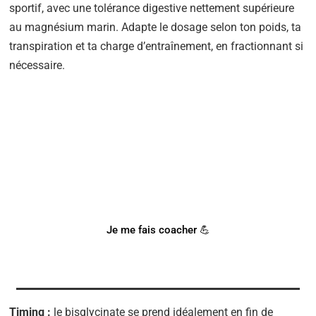
sportif, avec une tolérance digestive nettement supérieure
au magnésium marin. Adapte le dosage selon ton poids, ta
transpiration et ta charge d’entraînement, en fractionnant si
nécessaire.
BESOIN D'UN COACH SPORTIF
?
Notre coach Corentin peut t'accompagner !
Je me fais coacher 💪
Timing :
le bisglycinate se prend idéalement en fin de