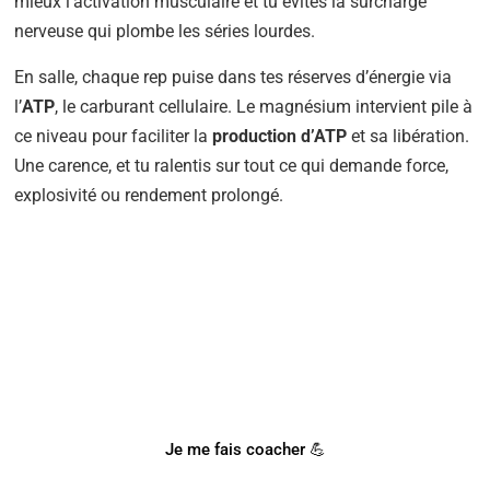
mieux l’activation musculaire et tu évites la surcharge
nerveuse qui plombe les séries lourdes.
En salle, chaque rep puise dans tes réserves d’énergie via
l’
ATP
, le carburant cellulaire. Le magnésium intervient pile à
ce niveau pour faciliter la
production d’ATP
et sa libération.
Une carence, et tu ralentis sur tout ce qui demande force,
explosivité ou rendement prolongé.
BESOIN D'UN COACH SPORTIF
?
Notre coach Corentin peut t'accompagner !
Je me fais coacher 💪