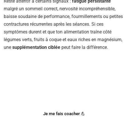
Reste attentif à certains signaux :
fatigue persistante
malgré un sommeil correct, nervosité incompréhensible,
baisse soudaine de performance, fourmillements ou petites
contractures récurrentes après les séances. Si ces
symptômes durent et que ton alimentation traîne côté
légumes verts, fruits à coque et eaux riches en magnésium,
une
supplémentation ciblée
peut faire la différence.
BESOIN D'UN COACH SPORTIF
?
Notre coach Corentin peut t'accompagner !
Je me fais coacher 💪