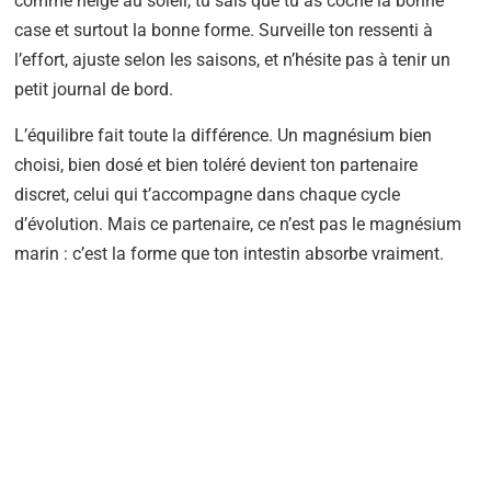
comme neige au soleil, tu sais que tu as coché la bonne
case et surtout la bonne forme. Surveille ton ressenti à
l’effort, ajuste selon les saisons, et n’hésite pas à tenir un
petit journal de bord.
L’équilibre fait toute la différence. Un magnésium bien
choisi, bien dosé et bien toléré devient ton partenaire
discret, celui qui t’accompagne dans chaque cycle
d’évolution. Mais ce partenaire, ce n’est pas le magnésium
marin : c’est la forme que ton intestin absorbe vraiment.
BESOIN D'UN COACH SPORTIF
?
Notre coach Corentin peut t'accompagner !