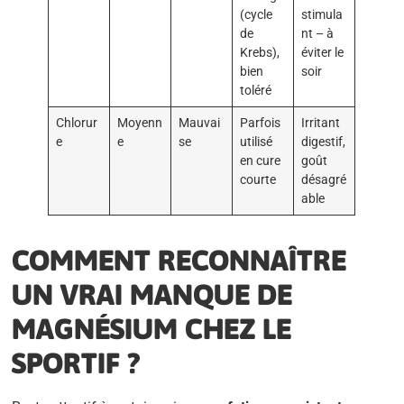
(cycle
stimula
de
nt – à
Krebs),
éviter le
bien
soir
toléré
Chlorur
Moyenn
Mauvai
Parfois
Irritant
e
e
se
utilisé
digestif,
en cure
goût
courte
désagré
able
COMMENT RECONNAÎTRE
UN VRAI MANQUE DE
MAGNÉSIUM CHEZ LE
SPORTIF ?