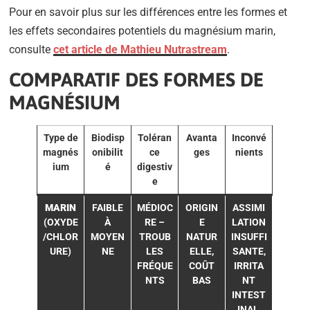
Pour en savoir plus sur les différences entre les formes et
les effets secondaires potentiels du magnésium marin,
consulte
cet article de Mathieu Nutrastream
.
COMPARATIF DES FORMES DE
MAGNÉSIUM
Type de
Biodisp
Toléran
Avanta
Inconvé
magnés
onibilit
ce
ges
nients
ium
é
digestiv
e
MARIN
FAIBLE
MÉDIOC
ORIGIN
ASSIMI
(OXYDE
À
RE –
E
LATION
/CHLOR
MOYEN
TROUB
NATUR
INSUFFI
URE)
NE
LES
ELLE,
SANTE,
FRÉQUE
COÛT
IRRITA
NTS
BAS
NT
INTEST
INAL,