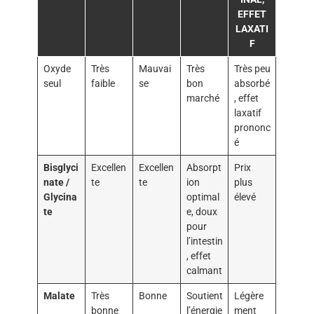
EFFET
LAXATI
F
Oxyde
Très
Mauvai
Très
Très peu
seul
faible
se
bon
absorbé
marché
, effet
laxatif
prononc
é
Bisglyci
Excellen
Excellen
Absorpt
Prix
nate /
te
te
ion
plus
Glycina
optimal
élevé
te
e, doux
pour
l’intestin
, effet
calmant
Malate
Très
Bonne
Soutient
Légère
bonne
l’énergie
ment