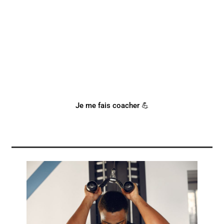
BESOIN D'UN COACH SPORTIF
?
Notre coach Corentin peut t'accompagner !
Je me fais coacher 💪