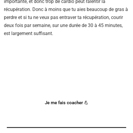
importante, et donc trop de cardio peut ralentir la
récupération. Donc à moins que tu aies beaucoup de gras à
perdre et si tu ne veux pas entraver ta récupération, courir
deux fois par semaine, sur une durée de 30 à 45 minutes,
est largement suffisant.
BESOIN D'UN COACH SPORTIF
?
Notre coach Corentin peut t'accompagner !
Je me fais coacher 💪