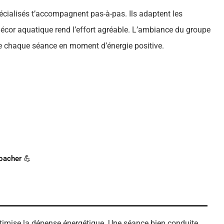
pécialisés t’accompagnent pas-à-pas. Ils adaptent les
e décor aquatique rend l’effort agréable. L’ambiance du groupe
me chaque séance en moment d’énergie positive.
ACH SPORTIF ?
eut t'accompagner !
oacher 💪
timise la dépense énergétique. Une séance bien conduite