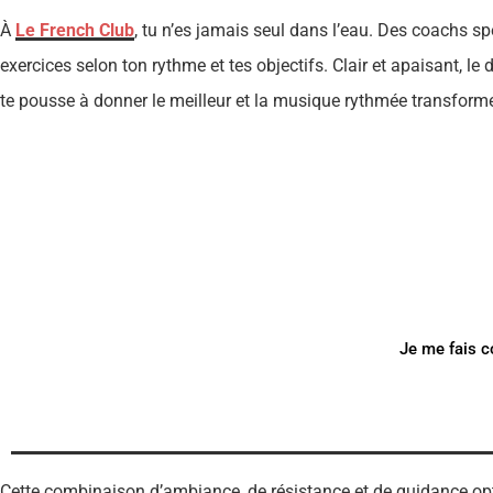
À
Le French Club
, tu n’es jamais seul dans l’eau. Des coachs s
exercices selon ton rythme et tes objectifs. Clair et apaisant, l
te pousse à donner le meilleur et la musique rythmée transfor
BESOIN D'UN CO
Notre coach Corentin p
Je me fais c
Cette combinaison d’ambiance, de résistance et de guidance op