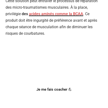
Cette solution peut entraver le processus de réparation
des micro-traumatismes musculaires. À la place,
privilégie
des
acides aminés comme la BCAA
. Ce
produit doit être ingurgité de préférence avant et après
chaque séance de musculation afin de diminuer les
risques de courbatures.
BESOIN D'UN COACH
SPORTIF ?
Notre coach Corentin peut t'accompagner !
Je me fais coacher 💪