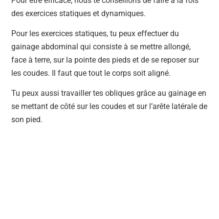
Pour être efficace, nous te conseillons de faire à la fois
des exercices statiques et dynamiques.
Pour les exercices statiques, tu peux effectuer du
gainage abdominal qui consiste à se mettre allongé,
face à terre, sur la pointe des pieds et de se reposer sur
les coudes. Il faut que tout le corps soit aligné.
Tu peux aussi travailler tes obliques grâce au gainage en
se mettant de côté sur les coudes et sur l’arête latérale de
son pied.
BESOIN D'UN COACH
SPORTIF ?
Notre coach Corentin peut t'accompagner !