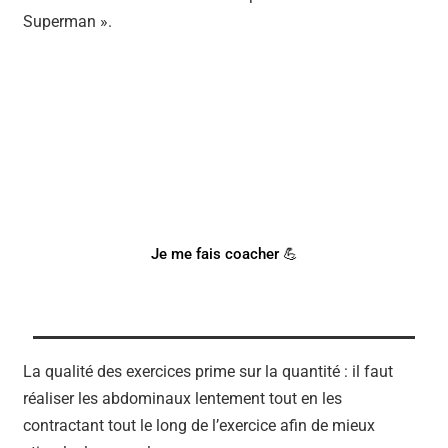
Superman ».
BESOIN D'UN COACH
SPORTIF ?
Notre coach Corentin peut t'accompagner !
Je me fais coacher 💪
La qualité des exercices prime sur la quantité : il faut
réaliser les abdominaux lentement tout en les
contractant tout le long de l’exercice afin de mieux