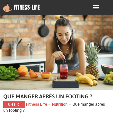
QUE MANGER APRÈS UN FOOTING ?
Tu es ici :
Fitness Life
–
Nutrition
–
Que manger après
un footing ?