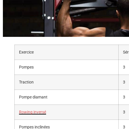
Exercice
Sér
Pompes
3
Traction
3
Pompe diamant
3
Rowing inversé
3
Pompes inclinées
3