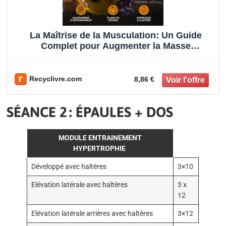
La Maîtrise de la Musculation: Un Guide
Complet pour Augmenter la Masse
Musculaire, Brûler les Grais Publishing,
FitForce Independently published
Recyclivre.com
8,86 €
SÉANCE 2 : ÉPAULES + DOS
MODULE ENTRAINEMENT
HYPERTROPHIE
Développé avec haltères
3×10
Elévation latérale avec haltères
3 x
12
Elévation latérale arrières avec haltères
3×12