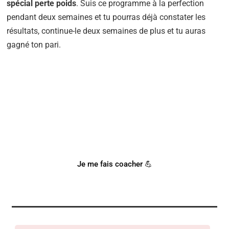
spécial perte poids
. Suis ce programme à la perfection
pendant deux semaines et tu pourras déjà constater les
résultats, continue-le deux semaines de plus et tu auras
gagné ton pari.
BESOIN D'UN COACH SPORTIF
?
Notre coach Corentin peut t'accompagner !
Je me fais coacher 💪